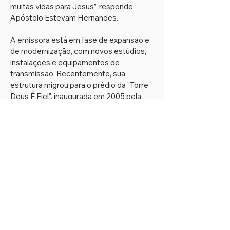
muitas vidas para Jesus”, responde
Apóstolo Estevam Hernandes.
A emissora está em fase de expansão e
de modernização, com novos estúdios,
instalações e equipamentos de
transmissão. Recentemente, sua
estrutura migrou para o prédio da "Torre
Deus É Fiel", inaugurada em 2005 pela
Igreja Renascer em Cristo na Avenida
Paulista, berço das primeiras
transmissões de rádio do país e sede
das principais emissoras.
Atualmente, a Rádio Gospel FM conta
com 11 retransmissoras espalhadas pelo
país. Seu sinal em São Paulo cobre 40
cidades, alcançando 100 mil ouvintes por
minuto.
Na capital paulista, segundo
dados do
antar
IBOPE, é líder de
K